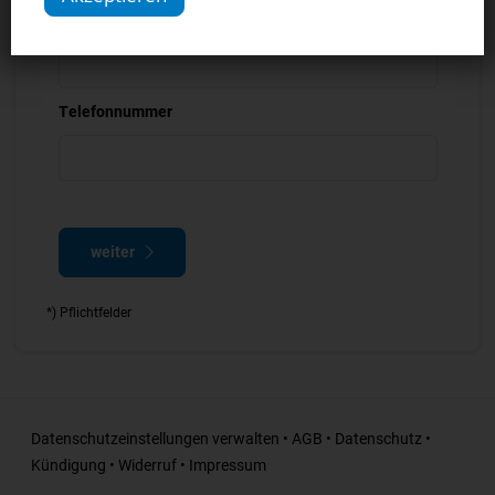
E-Mail Adresse *
Telefonnummer
weiter
*) Pflichtfelder
Datenschutzeinstellungen verwalten
•
AGB
•
Datenschutz
•
Kündigung
•
Widerruf
•
Impressum