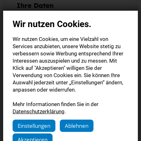
Ihre Daten
Kundennummer
Wir nutzen Cookies.
Wir nutzen Cookies, um eine Vielzahl von
Auftragsnummer
Services anzubieten, unsere Website stetig zu
verbessern sowie Werbung entsprechend Ihrer
Interessen auszuspielen und zu messen. Mit
Klick auf "Akzeptieren" willigen Sie der
Verwendung von Cookies ein. Sie können Ihre
Ihre Kunden- und Auftragsnummer finden Sie auf Ihrer
Auftragsbestätigung oder Rechnung.
Auswahl jederzeit unter „Einstellungen“ ändern,
anpassen oder widerrufen.
Vorname *
Mehr Informationen finden Sie in der
Datenschutzerklärung
.
Nachname *
Einstellungen
Ablehnen
Akzeptieren