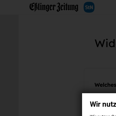
Wid
Welches
Wir nut