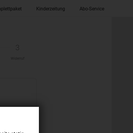
plettpaket
Kinderzeitung
Abo-Service
3
Widerruf