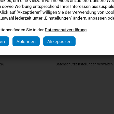
okies, um eine Vielzahl von Services anzubieten, unsere Web
tale Zeitung »
n sowie Werbung entsprechend Ihrer Interessen auszuspiele
lick auf "Akzeptieren" willigen Sie der Verwendung von Cook
uswahl jederzeit unter „Einstellungen“ ändern, anpassen ode
plettpaket »
ionen finden Sie in der
Datenschutzerklärung
.
gen
Ablehnen
Akzeptieren
026
Datenschutzeinstellungen verwalten