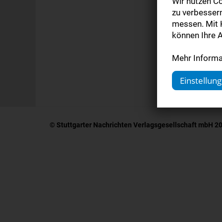
Wir nutzen Co
Digi
zu verbesser
messen. Mit K
können Ihre A
Kom
Mehr Informat
Einstellun
© Stuttgarter Nachrichten Verlagsgesellschaft mbH 2