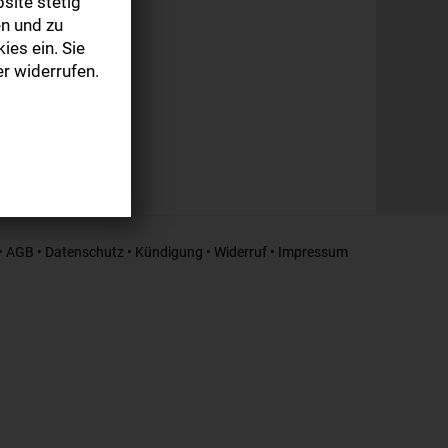
site stetig
n und zu
ies ein. Sie
r widerrufen.
•
AGB
•
Datenschutz
•
Kündigung
•
Widerruf
•
Impressum