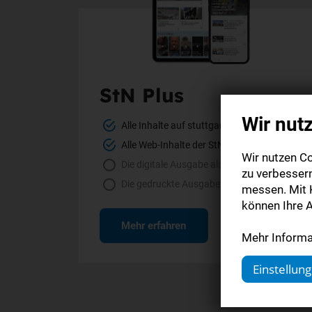
StN Plus
Wir nut
Alle Inhalte auf stuttgarter-nachrichten.de
Alle Web-Inhalte der StN-App
Wir nutzen Co
Die digitale Ausgabe als E-Paper (Mo.-So.)
zu verbesser
Die gedruckte Ausgabe im Briefkasten
messen. Mit K
können Ihre A
Mehr erfahren
Mehr Informat
Einstellun