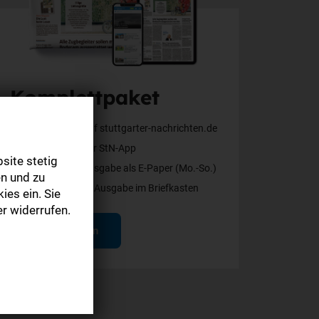
Komplettpaket
Alle Inhalte auf stuttgarter-nachrichten.de
Alle Inhalte der StN-App
site stetig
Die digitale Ausgabe als E-Paper (Mo.-So.)
n und zu
Die gedruckte Ausgabe im Briefkasten
ies ein. Sie
r widerrufen.
Mehr erfahren