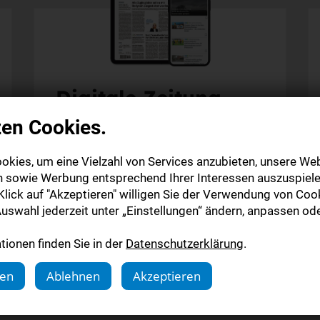
Digitale Zeitung
zen Cookies.
Alle Inhalte auf stuttgarter-nachrichten.de
Alle Inhalte der StN-App
okies, um eine Vielzahl von Services anzubieten, unsere Web
Die digitale Ausgabe als E-Paper (Mo.-So.)
n sowie Werbung entsprechend Ihrer Interessen auszuspiele
Die gedruckte Ausgabe im Briefkasten
lick auf "Akzeptieren" willigen Sie der Verwendung von Cook
uswahl jederzeit unter „Einstellungen“ ändern, anpassen ode
Mehr erfahren
ionen finden Sie in der
Datenschutzerklärung
.
gen
Ablehnen
Akzeptieren