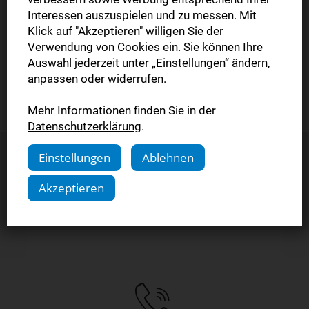
zu können, bestätigen Sie bitte jetzt Ihre E-Mail Adresse.
Interessen auszuspielen und zu messen. Mit
Wir haben Ihnen einen Aktivierungslink per E-Mail
Klick auf "Akzeptieren" willigen Sie der
zugesendet. Bitte bestätigen Sie in den nächsten Minuten
Verwendung von Cookies ein. Sie können Ihre
Auswahl jederzeit unter „Einstellungen“ ändern,
Ihre E-Mail Adresse. Nach erfolgreicher Aktivierung
anpassen oder widerrufen.
können Sie sofort mit dem Lesen beginnen!
Mehr Informationen finden Sie in der
Datenschutzerklärung
.
Einstellungen
Ablehnen
Sie haben Fragen?
Akzeptieren
Kontaktieren Sie uns.