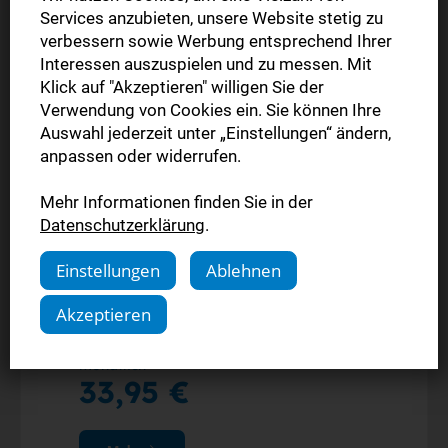
Services anzubieten, unsere Website stetig zu
verbessern sowie Werbung entsprechend Ihrer
Interessen auszuspielen und zu messen. Mit
Klick auf "Akzeptieren" willigen Sie der
Verwendung von Cookies ein. Sie können Ihre
Auswahl jederzeit unter „Einstellungen“ ändern,
anpassen oder widerrufen.
Komplettpaket
Jahresangebot
Mehr Informationen finden Sie in der
Datenschutzerklärung
.
Die gedruckte Ausgabe (Mo.-Sa.)
Einstellungen
Ablehnen
Alle Inhalte der StN-App
Alle Inhalte auf stuttgarter-nachrichten.de
Akzeptieren
monatlich
33,95 €