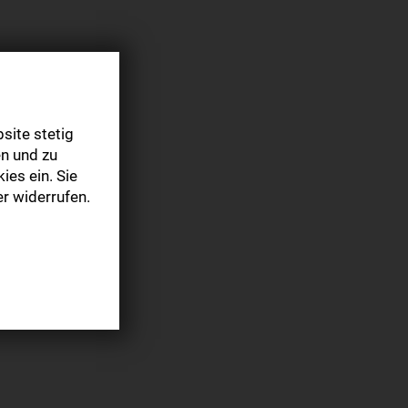
site stetig
n und zu
ies ein. Sie
r widerrufen.