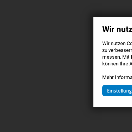
Wir nut
Wir nutzen Co
zu verbesser
messen. Mit K
können Ihre A
Mehr Informat
Einstellun