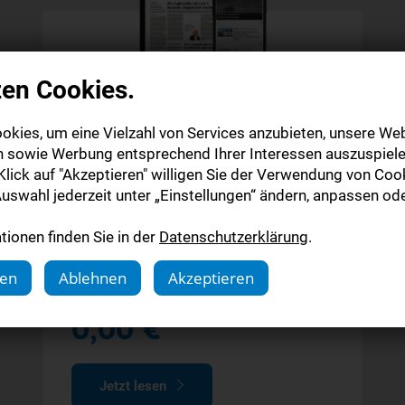
zen Cookies.
Digitale Zeitung
okies, um eine Vielzahl von Services anzubieten, unsere Web
Probeabo
n sowie Werbung entsprechend Ihrer Interessen auszuspiele
lick auf "Akzeptieren" willigen Sie der Verwendung von Cook
uswahl jederzeit unter „Einstellungen“ ändern, anpassen ode
Alle Inhalte auf stuttgarter-nachrichten.de
Alle Inhalte der StN-App
ionen finden Sie in der
Datenschutzerklärung
.
Die digitale Ausgabe als E-Paper (Mo.-So.)
gen
Ablehnen
Akzeptieren
4 Wochen
0,00 €
Jetzt lesen