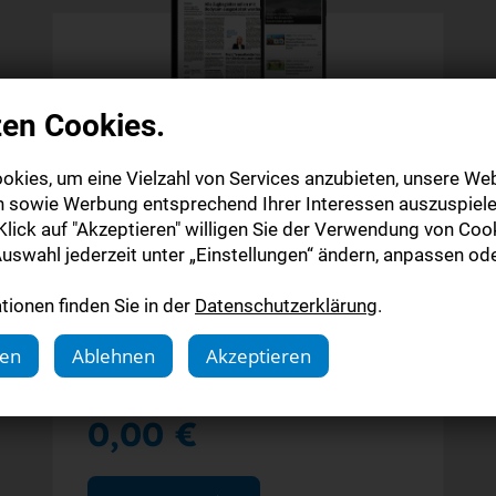
zen Cookies.
Digitale Zeitung
okies, um eine Vielzahl von Services anzubieten, unsere Web
Probeabo
n sowie Werbung entsprechend Ihrer Interessen auszuspiele
lick auf "Akzeptieren" willigen Sie der Verwendung von Cook
Alle Inhalte auf stuttgarter-nachrichten.de
uswahl jederzeit unter „Einstellungen“ ändern, anpassen ode
Alle Inhalte der StN-App
ionen finden Sie in der
Datenschutzerklärung
.
Die digitale Ausgabe als E-Paper (Mo.-So.)
Abonnement endet automatisch
gen
Ablehnen
Akzeptieren
4 Wochen
0,00 €