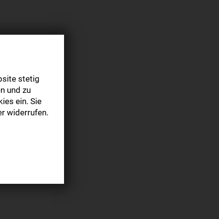
site stetig
n und zu
ies ein. Sie
r widerrufen.