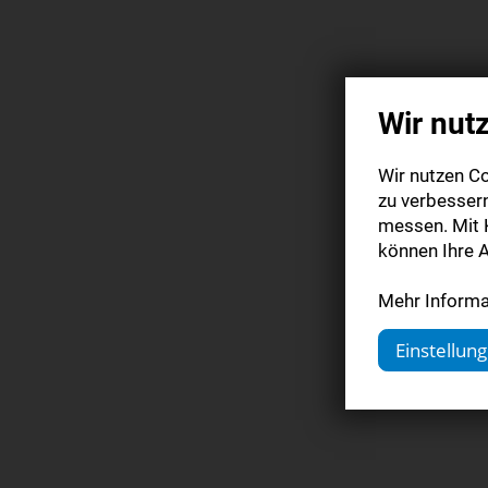
Wir nut
Wir nutzen Co
zu verbesser
messen. Mit K
können Ihre A
Mehr Informat
Einstellun