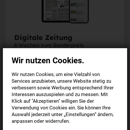
Digitale Zeitung
6 Wochen zum Sonderpreis
Wir nutzen Cookies.
Alle Inhalte auf stuttgarter-nachrichten.de
Alle Inhalte in der StN-App
Wir nutzen Cookies, um eine Vielzahl von
Die digitale Ausgabe als E-Paper (Mo.-So.) zum
Services anzubieten, unsere Website stetig zu
Download
verbessern sowie Werbung entsprechend Ihrer
Interessen auszuspielen und zu messen. Mit
Klick auf "Akzeptieren" willigen Sie der
6 Wochen nur
6,00 €
Verwendung von Cookies ein. Sie können Ihre
Auswahl jederzeit unter „Einstellungen“ ändern,
anpassen oder widerrufen.
Jetzt bestellen