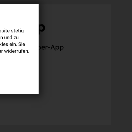
 – App
site stetig
n und zu
ies ein. Sie
nen zur E-Paper-App
r widerrufen.