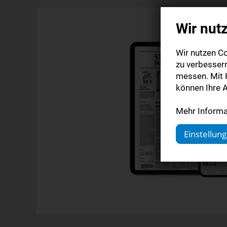
Wir nut
Wir nutzen Co
zu verbesser
messen. Mit K
können Ihre A
Mehr Informat
Einstellun