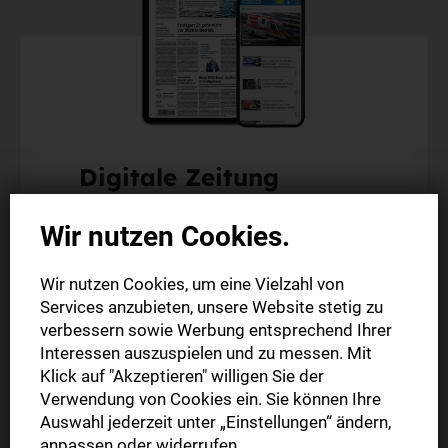
Digitale Zeitung
Probeabo
Wir nutzen Cookies.
Alle Inhalte auf stuttgarter-nachrichten.de
Wir nutzen Cookies, um eine Vielzahl von
Alle Inhalte der StN-App
Services anzubieten, unsere Website stetig zu
Die digitale Ausgabe als E-Paper (Mo.-So.)
verbessern sowie Werbung entsprechend Ihrer
Inkl. 2 Gratis-Monate
Interessen auszuspielen und zu messen. Mit
Klick auf "Akzeptieren" willigen Sie der
Verwendung von Cookies ein. Sie können Ihre
3 Monate
Auswahl jederzeit unter „Einstellungen“ ändern,
39,90 €
anpassen oder widerrufen.