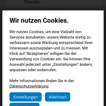
Flexabo
Alle Web-Inhalte auf stn.de
Wir nutzen Cookies.
Alle Web-Inhalte der StN-App
12 Monate zum Vorteilspreis lesen
Wir nutzen Cookies, um eine Vielzahl von
Flexibel monatlich kündbar
Services anzubieten, unsere Website stetig zu
verbessern sowie Werbung entsprechend Ihrer
Interessen auszuspielen und zu messen. Mit
1 Jahr vierwöchentlich
Klick auf "Akzeptieren" willigen Sie der
10,00 €
Verwendung von Cookies ein. Sie können Ihre
reduziert
Auswahl jederzeit unter „Einstellungen“ ändern,
statt 13,00 €
anpassen oder widerrufen.
Mehr Informationen finden Sie in der
Jetzt bestellen
Datenschutzerklärung
.
Einstellungen
Ablehnen