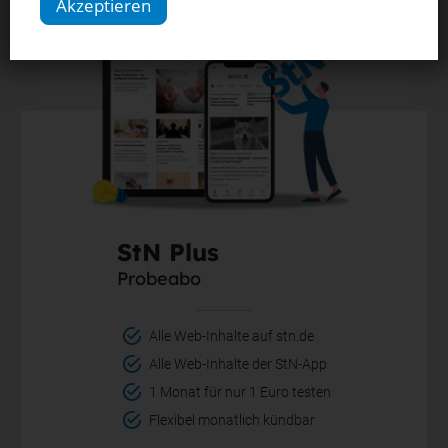
Akzeptieren
StN Plus
Probeabo
Alle Web-Inhalte auf stn.de
Alle Web-Inhalte der StN-App
1 Monat für nur 1 Euro testen
Flexibel monatlich kündbar