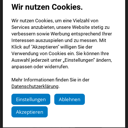
Wir nutzen Cookies.
Die gedruckte Ausgabe im Briefkasten (Fr.+Sa.)
Wir nutzen Cookies, um eine Vielzahl von
Monatlich kündbar
Services anzubieten, unsere Website stetig zu
Die digitale Ausgabe als E-Paper (Mo.-So.)
verbessern sowie Werbung entsprechend Ihrer
Alle Artikel im Web und in der StN-App
Interessen auszuspielen und zu messen. Mit
Klick auf "Akzeptieren" willigen Sie der
Verwendung von Cookies ein. Sie können Ihre
monatlich
Auswahl jederzeit unter „Einstellungen“ ändern,
29,90 €
anpassen oder widerrufen.
Mehr Informationen finden Sie in der
Jetzt bestellen
Datenschutzerklärung
.
Einstellungen
Ablehnen
Akzeptieren