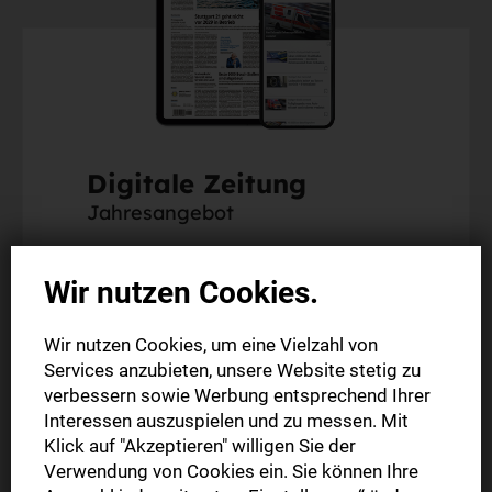
Digitale Zeitung
Jahresangebot
Die digitale Ausgabe als E-Paper (Mo.-So.)
Wir nutzen Cookies.
Alle Inhalte der StN-App
Alle Inhalte auf stuttgarter-nachrichten.de
Wir nutzen Cookies, um eine Vielzahl von
Services anzubieten, unsere Website stetig zu
verbessern sowie Werbung entsprechend Ihrer
monatlich
Interessen auszuspielen und zu messen. Mit
20,90 €
Klick auf "Akzeptieren" willigen Sie der
Verwendung von Cookies ein. Sie können Ihre