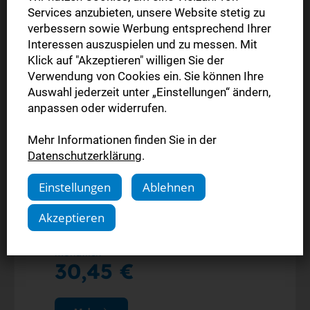
Services anzubieten, unsere Website stetig zu
verbessern sowie Werbung entsprechend Ihrer
Interessen auszuspielen und zu messen. Mit
Klick auf "Akzeptieren" willigen Sie der
Verwendung von Cookies ein. Sie können Ihre
Auswahl jederzeit unter „Einstellungen“ ändern,
anpassen oder widerrufen.
Komplettpaket
Jahresangebot
Mehr Informationen finden Sie in der
Datenschutzerklärung
.
Die gedruckte Ausgabe (Mo.-Sa.)
Einstellungen
Ablehnen
Alle Inhalte der StN-App
Alle Inhalte auf stuttgarter-nachrichten.de
Akzeptieren
monatlich
30,45 €