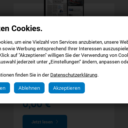
zen Cookies.
Digitale Zeitung
okies, um eine Vielzahl von Services anzubieten, unsere Web
Probeabo
n sowie Werbung entsprechend Ihrer Interessen auszuspiele
lick auf "Akzeptieren" willigen Sie der Verwendung von Cook
uswahl jederzeit unter „Einstellungen“ ändern, anpassen ode
Alle Inhalte auf stuttgarter-nachrichten.de
Alle Inhalte der StN-App
ionen finden Sie in der
Datenschutzerklärung
.
Die digitale Ausgabe als E-Paper (Mo.-So.)
gen
Ablehnen
Akzeptieren
4 Wochen
0,00 €
Jetzt lesen