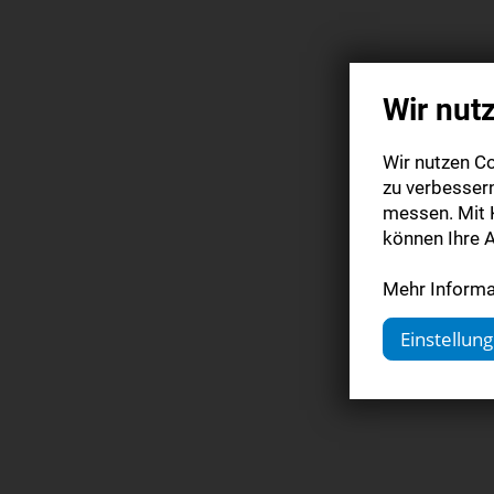
Wir nut
Wir nutzen Co
zu verbesser
messen. Mit K
können Ihre A
Mehr Informat
Einstellun