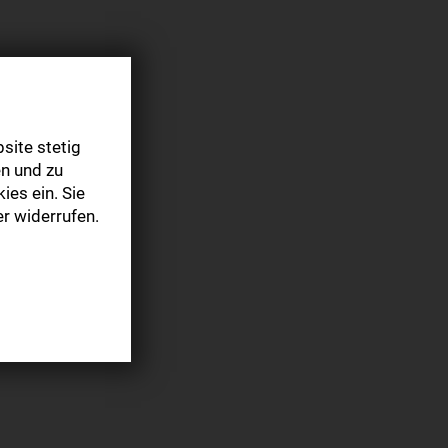
site stetig
n und zu
ies ein. Sie
r widerrufen.