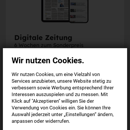
Digitale Zeitung
6 Wochen zum Sonderpreis
Wir nutzen Cookies.
Alle Inhalte auf stuttgarter-nachrichten.de
Alle Inhalte in der StN-App
Wir nutzen Cookies, um eine Vielzahl von
Die digitale Ausgabe als E-Paper (Mo.-So.) zum
Services anzubieten, unsere Website stetig zu
Download
verbessern sowie Werbung entsprechend Ihrer
Interessen auszuspielen und zu messen. Mit
Klick auf "Akzeptieren" willigen Sie der
6 Wochen nur
6,00 €
Verwendung von Cookies ein. Sie können Ihre
Auswahl jederzeit unter „Einstellungen“ ändern,
anpassen oder widerrufen.
Jetzt bestellen