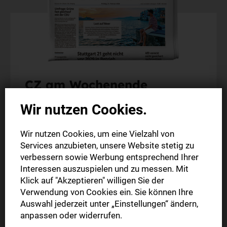
CZ am Wochenende
Wir nutzen Cookies.
Am Wochenende (Fr. + Sa.) die gedruckte Ausgabe
der CZ frühmorgens in Ihrem Briefkasten
Wir nutzen Cookies, um eine Vielzahl von
Alles Wichtige aus Ihrer Region
Services anzubieten, unsere Website stetig zu
Exklusiver Vorteilspreis
verbessern sowie Werbung entsprechend Ihrer
Interessen auszuspielen und zu messen. Mit
Klick auf "Akzeptieren" willigen Sie der
5 Wochen
Verwendung von Cookies ein. Sie können Ihre
15,00 €
Auswahl jederzeit unter „Einstellungen“ ändern,
anpassen oder widerrufen.