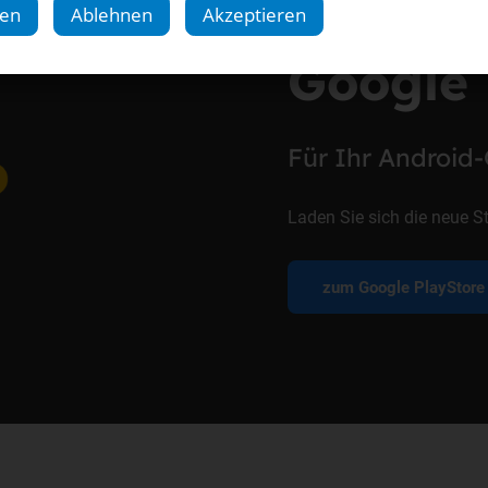
gen
Ablehnen
Akzeptieren
Google 
Für Ihr Android
Laden Sie sich die neue St
zum Google PlayStore