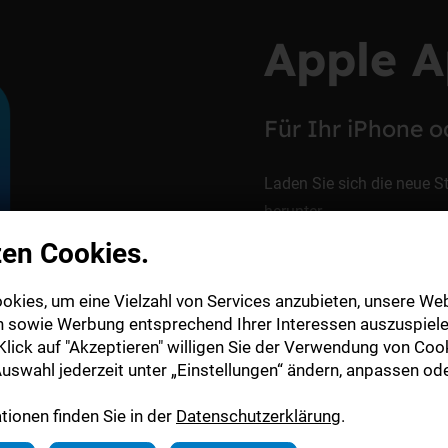
Apple A
Für Ihr iPhone o
Laden Sie sich die neue S
herunter.
zen Cookies.
zum App Store
okies, um eine Vielzahl von Services anzubieten, unsere Web
n sowie Werbung entsprechend Ihrer Interessen auszuspiele
lick auf "Akzeptieren" willigen Sie der Verwendung von Cook
uswahl jederzeit unter „Einstellungen“ ändern, anpassen ode
ionen finden Sie in der
Datenschutzerklärung
.