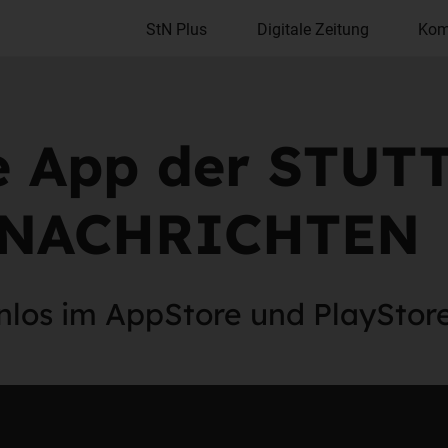
StN Plus
Digitale Zeitung
Kom
e App der STU
NACHRICHTE
nlos im AppStore und PlayStor