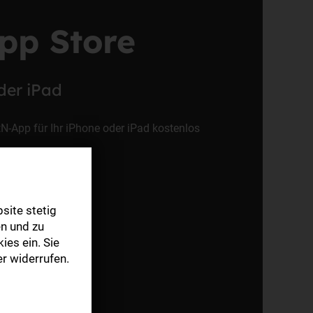
pp Store
der iPad
tN-App für Ihr iPhone oder iPad kostenlos
site stetig
n und zu
ies ein. Sie
r widerrufen.