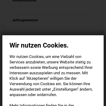
Kundennummer
Auftragsnummer
Wir nutzen Cookies.
Ihre Kunden- und Auftragsnummer finden Sie auf Ihrer
Auftragsbestätigung oder Rechnung.
Wir nutzen Cookies, um eine Vielzahl von
Vor- und Nachname *
Services anzubieten, unsere Website stetig zu
verbessern sowie Werbung entsprechend Ihrer
Interessen auszuspielen und zu messen. Mit
Firma
Klick auf "Akzeptieren" willigen Sie der
Verwendung von Cookies ein. Sie können Ihre
Auswahl jederzeit unter „Einstellungen“ ändern,
anpassen oder widerrufen.
PLZ *
Mehr Informationen finden Sie in der