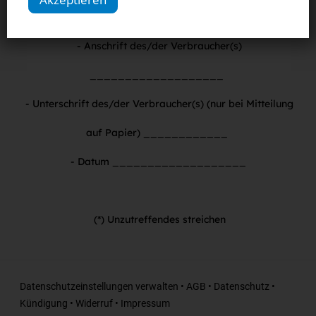
___________________
- Anschrift des/der Verbraucher(s)
___________________
- Unterschrift des/der Verbraucher(s) (nur bei Mitteilung
auf Papier) ____________
- Datum ___________________
(*) Unzutreffendes streichen
Datenschutzeinstellungen verwalten
•
AGB
•
Datenschutz
•
Kündigung
•
Widerruf
•
Impressum