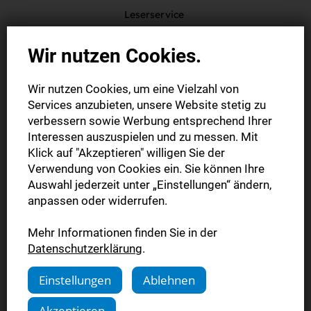
Leserservice
Plieninger Str. 150
Wir nutzen Cookies.
70567 Stuttgart
Wir nutzen Cookies, um eine Vielzahl von
service@stn.zgs.de
Services anzubieten, unsere Website stetig zu
verbessern sowie Werbung entsprechend Ihrer
Interessen auszuspielen und zu messen. Mit
Klick auf "Akzeptieren" willigen Sie der
Hiermit widerrufe(n) ich/wir (*) den von mir/uns (*)
Verwendung von Cookies ein. Sie können Ihre
Auswahl jederzeit unter „Einstellungen“ ändern,
abgeschlossenen Vertrag über den Kauf der folgenden
anpassen oder widerrufen.
Waren (*)/die Erbringung der folgenden Dienstleistung (*)
Mehr Informationen finden Sie in der
- Bestellt am (*)/erhalten am (*)
Datenschutzerklärung
.
___________________
Einstellungen
Ablehnen
- Name des/der Verbraucher(s)
Akzeptieren